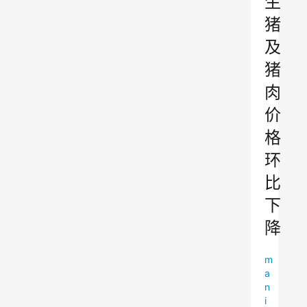
生
猪
及
猪
肉
价
格
环
比
下
降
m
a
n
i