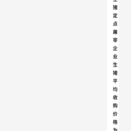
猪
定
点
屠
宰
企
业
生
猪
平
均
收
购
价
格
为