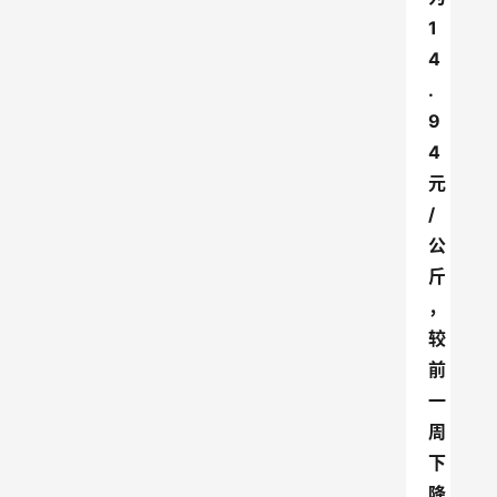
1
4
.
9
4
元
/
公
斤
，
较
前
一
周
下
降