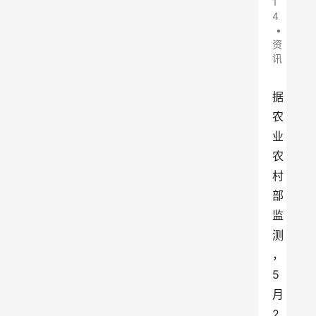
1
4
•
资
讯
据
农
业
农
村
部
监
测
，
5
月
2