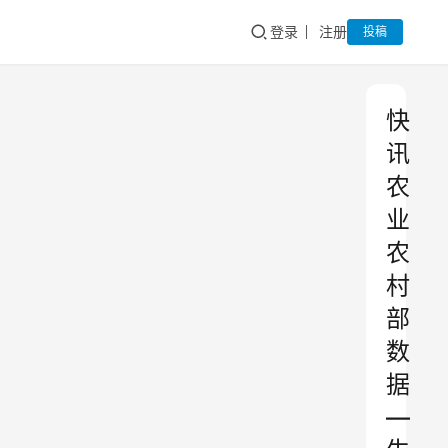
登录
注册
投稿
快
讯
农
业
农
村
部
数
据
—