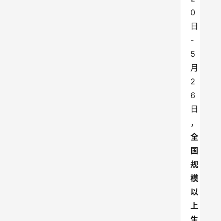
0
日
-
5
月
2
6
日
，
全
国
规
模
以
上
生