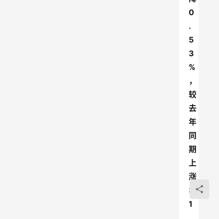
0
.
5
3
%
，
较
去
年
同
期
上
涨
3
1
.