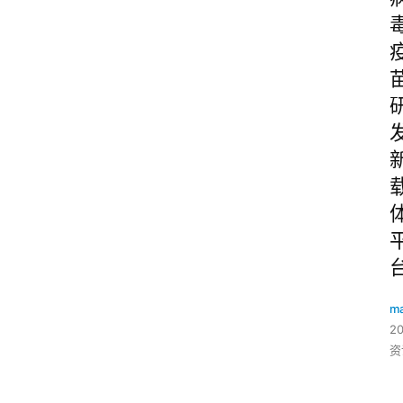
ma
2
资