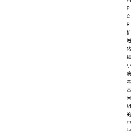
P
C
R