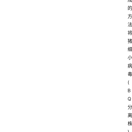
(
B
Q
)