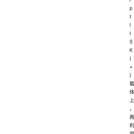
p
t
I
I
S
K
(
+
)