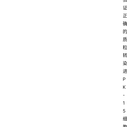
P
K
-
1
5