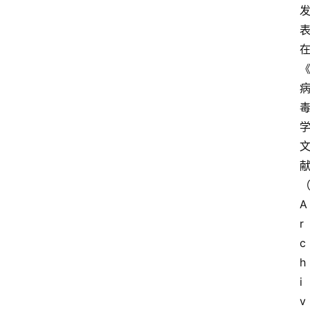
A
r
c
h
i
v