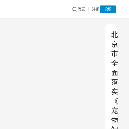
登录
注册
投稿
北
京
市
全
面
落
实
《
宠
物