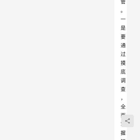
管
。
一
是
要
通
过
摸
底
调
查
，
全
面
掌
握