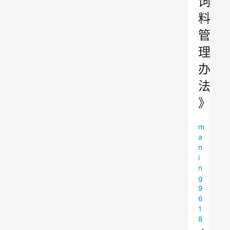
饲
料
管
理
办
法
》
m
a
n
i
n
g
9
6
1
8
•