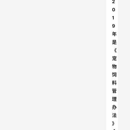
2
0
1
9
年
是
《
宠
物
饲
料
管
理
办
法
》