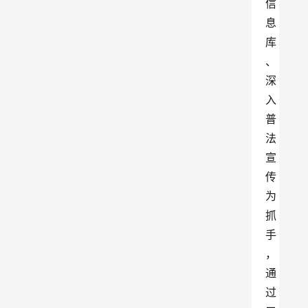
信
息
库
、
深
入
普
法
宣
传
为
抓
手
，
通
过