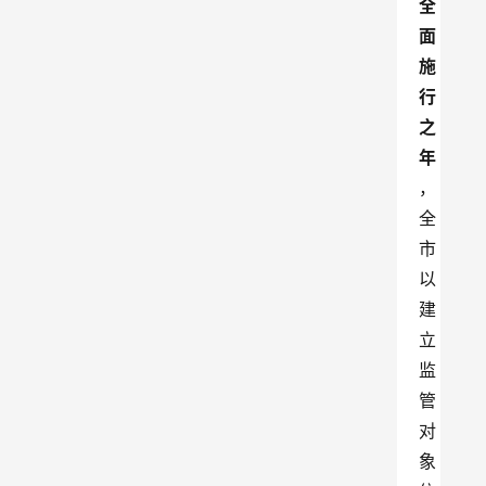
全
面
施
行
之
年
，
全
市
以
建
立
监
管
对
象