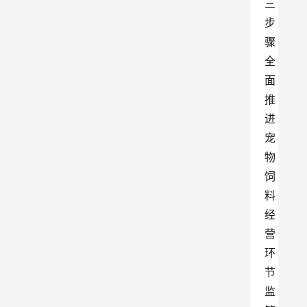
三
步
骤
全
面
推
进
宠
物
饲
料
经
营
环
节
监