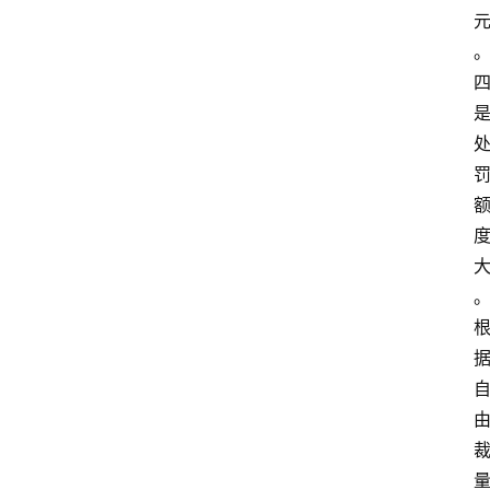
关
于
我
们
登录
注册
会
讯