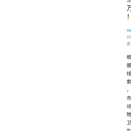
ma
2
资