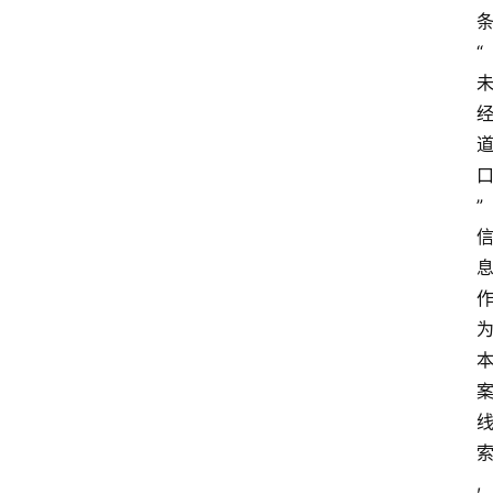
“
”
,