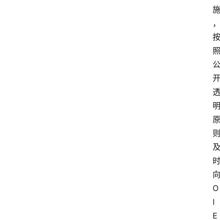
O
I
E