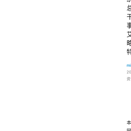
mi
2
资