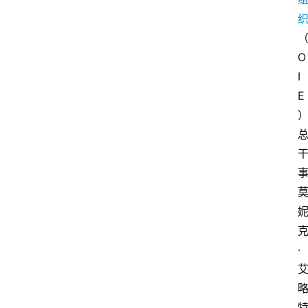
O
I
E
·