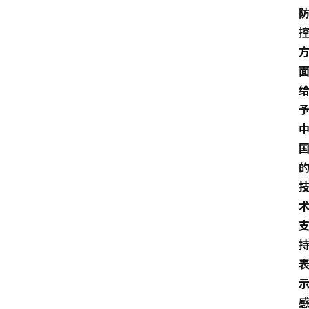
关
于
我
们
登录
注册
会
讯