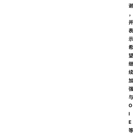
O
I
E