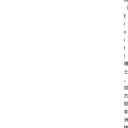
E
l
o
i
t