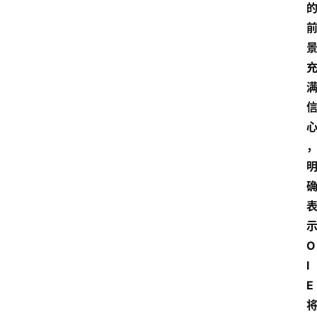
O
I
E