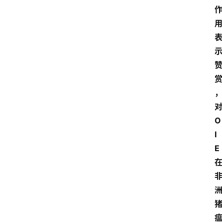
O
I
E