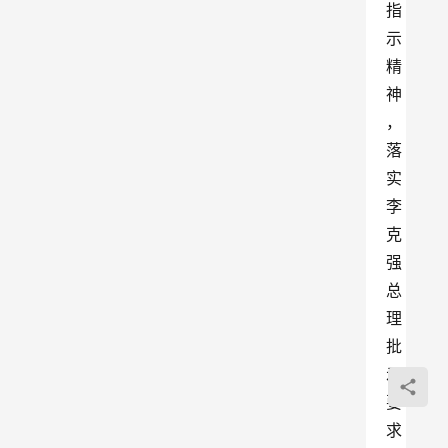
指
示
精
神
，
落
实
李
克
强
总
理
批
示
要
求