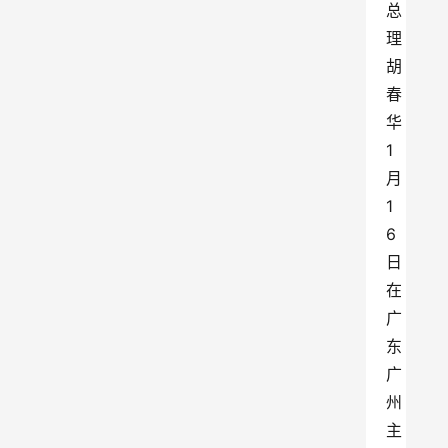
总
理
胡
春
华
1
月
1
6
日
在
广
东
广
州
主