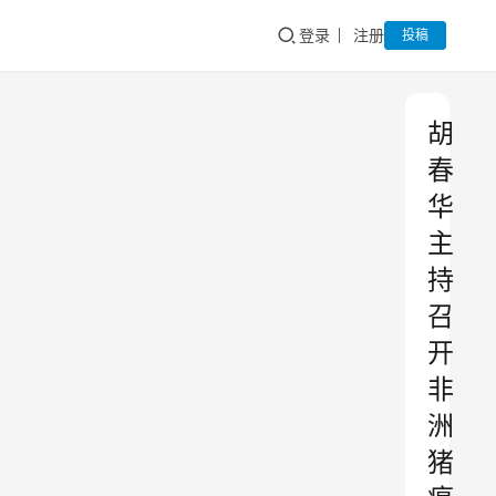
登录
注册
投稿
胡
春
华
主
持
召
开
非
洲
猪