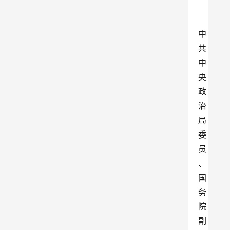
中
共
中
央
政
治
局
委
员
、
国
务
院
副