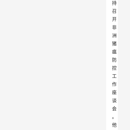
持
召
开
非
洲
猪
瘟
防
控
工
作
座
谈
会
。
他