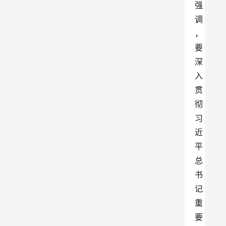
强
调
，
要
深
入
贯
彻
习
近
平
总
书
记
重
要