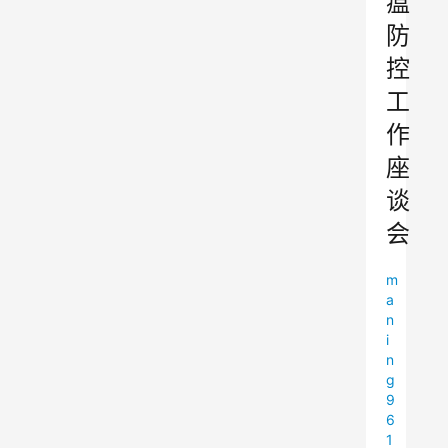
瘟
防
控
工
作
座
谈
会
m
a
n
i
n
g
9
6
1