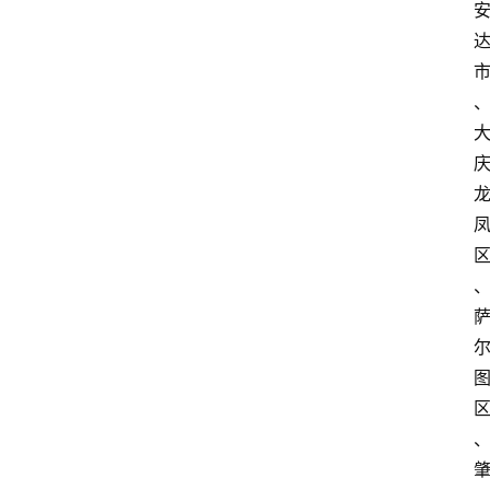
关
于
我
们