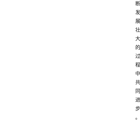
关
于
我
们