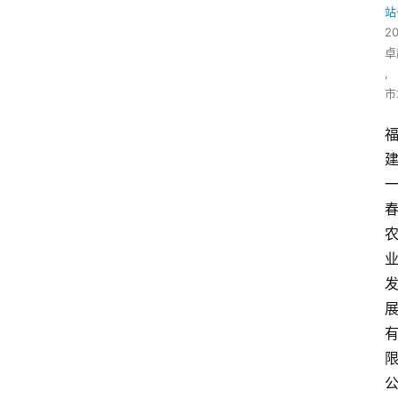
站
2
卓
,
市