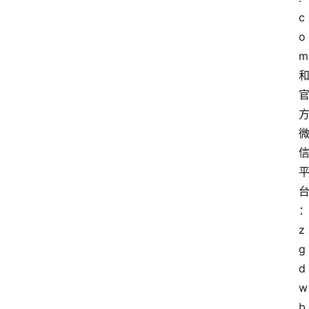
c
o
m
z
g
d
w
b