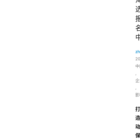
zh
2
中
,
企
,
影