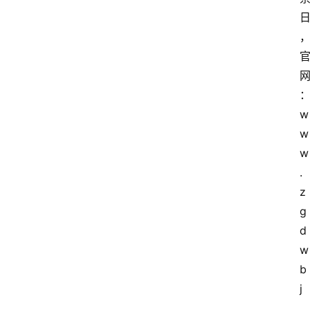
w
w
w
.
z
g
d
w
b
j
.