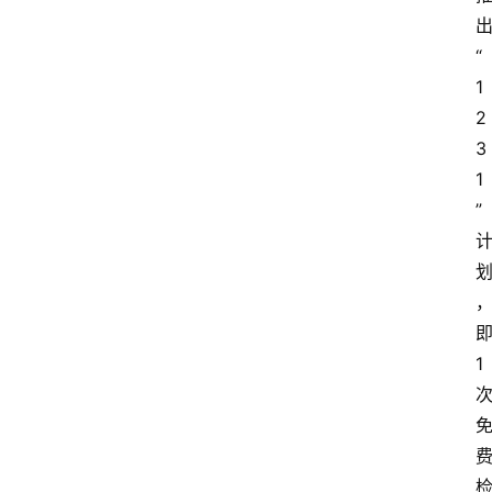
“
1
2
3
1
”
1