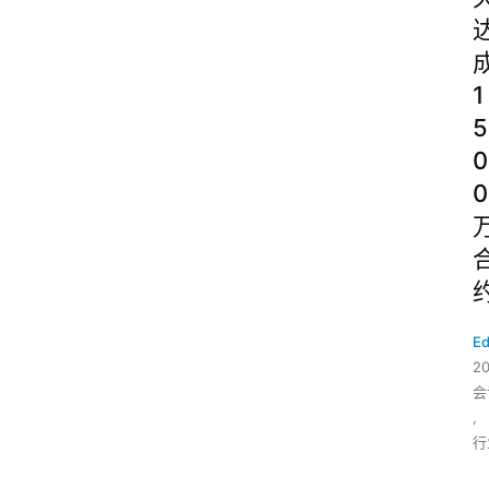
1
5
0
0
Ed
2
会
,
行