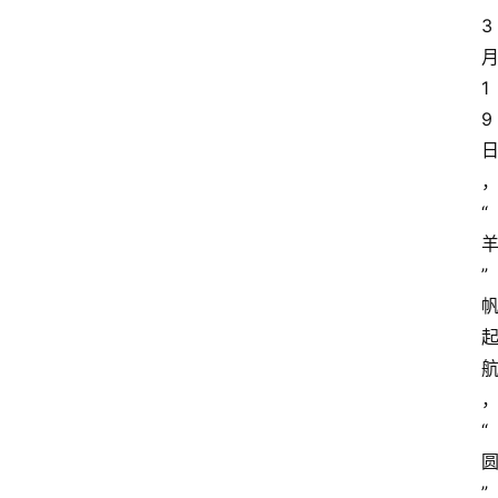
3
1
9
“
”
“
”