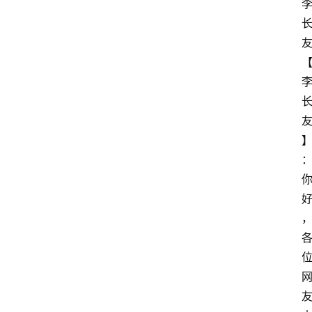
关
于
我
们
登录
注册
会
讯