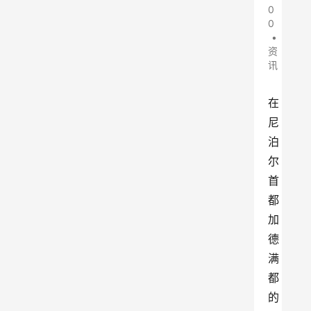
0
0
•
资
讯
在
尼
泊
尔
首
都
加
德
满
都
的