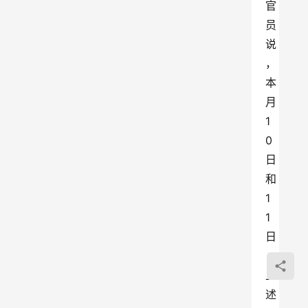
官
员
说
，
本
月
1
0
日
和
1
1
日
，
上
述