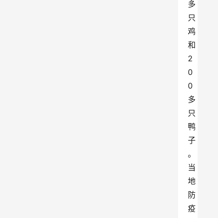
多
只
鸡
和
2
0
0
多
只
鸭
子
。
当
地
防
疫