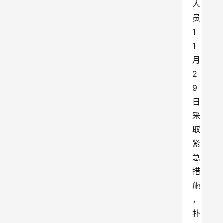
人
员
1
1
月
2
9
日
采
取
紧
急
措
施
，
扑