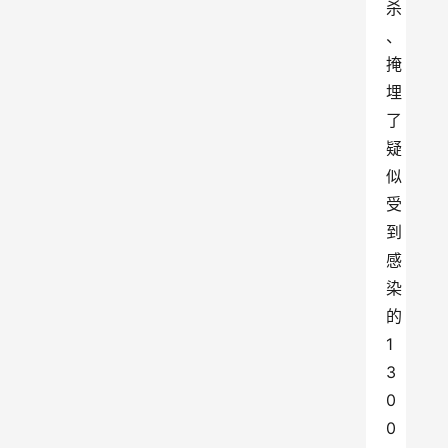
杀
、
掩
埋
了
疑
似
受
到
感
染
的
1
3
0
0