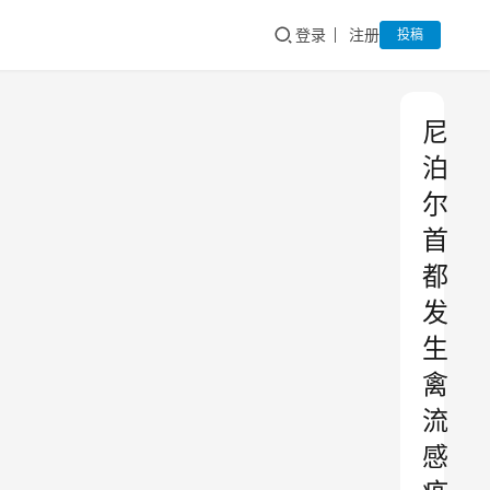
登录
注册
投稿
尼
泊
尔
首
都
发
生
禽
流
感