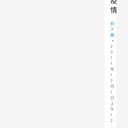
疫
情
刘
少
娟
•
2
0
1
1
年
1
2
月
1
日
上
午
1
2
: