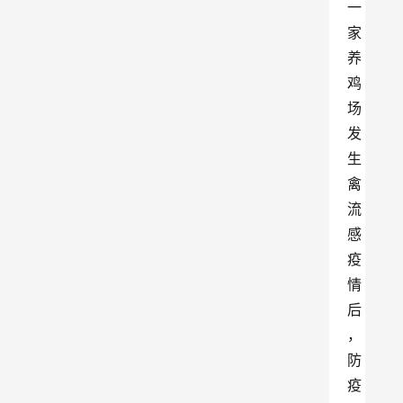
一
家
养
鸡
场
发
生
禽
流
感
疫
情
后
，
防
疫