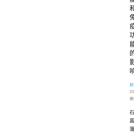
刘
2
兽