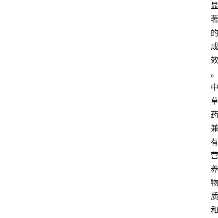
关
于
我
们
登录
注册
会
讯