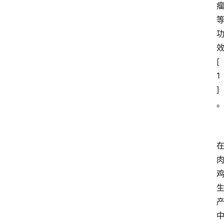
[
1
]