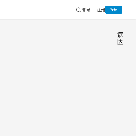
登录
注册
投稿
病
因
牛青
草搐
搦症
何廷华
牛青草
的病
搐搦症
因与
是春、
治疗
初夏经
双鱼
中国
常发生
女女
动物
措施
母猪
的疾
保健
病，主
子宫
杂志
要是由
2016