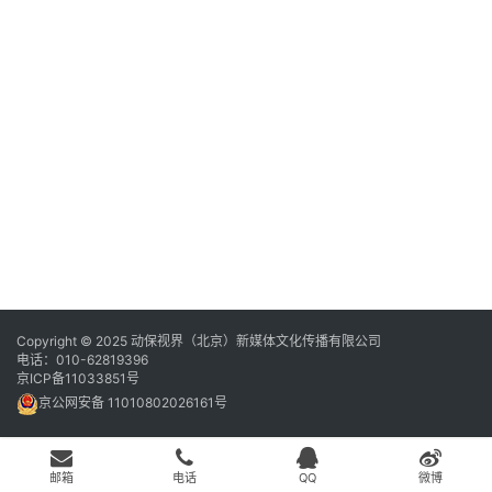
的
益
登录
注册
会
手
霉
讯
毒
已
越
越
的
动
生
商
关
注
Copyright © 2025 动保视界（北京）新媒体文化传播有限公司
为
电话：010-62819396
帮
京ICP备11033851号
大
京公网安备 11010802026161号
更
的
解
邮箱
电话
QQ
微博
菌