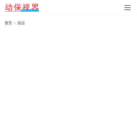
首页
挑战
北
京
2
中
关
行
作
于
20
一
年
我
月
隐
们
日