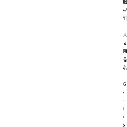
G
a
s
t
r
o