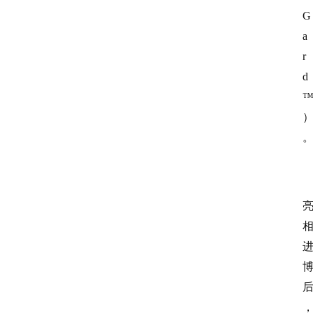
G
a
r
d 