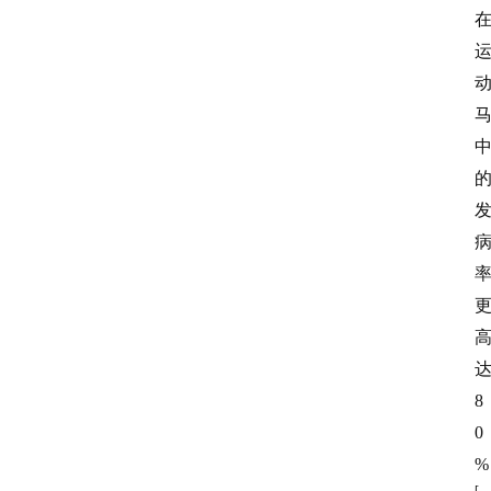
8
0
%