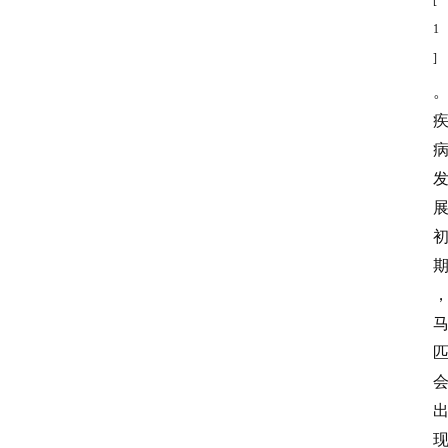
[
1
]