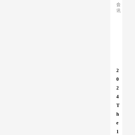
会
讯
2
0
2
4 
T
h
e 
1