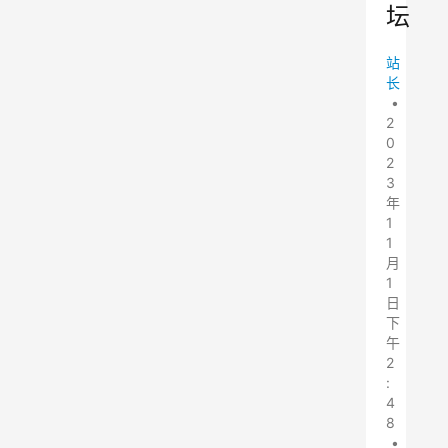
坛
站
长
•
2
0
2
3
年
1
1
月
1
日
下
午
2
:
4
8
•