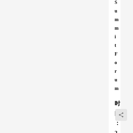
S
u
m
m
i
t 
F
o
r
u
m
时
间
：
2