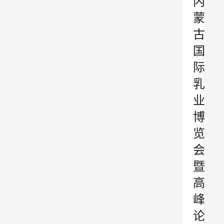
内
蒙
古
国
际
乳
业
博
览
会
暨
高
峰
论