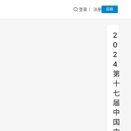
登录
注册
投稿
2
0
2
4
第
十
七
届
中
国