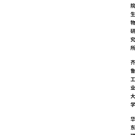
关
于
我
们
登录
注册
会
讯