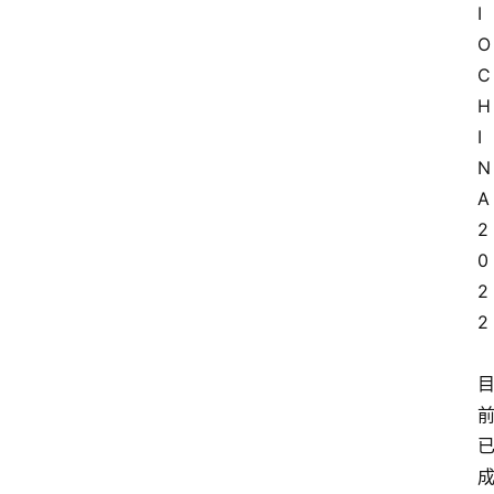
I
O 
C
H
I
N
A
2
0
2
2