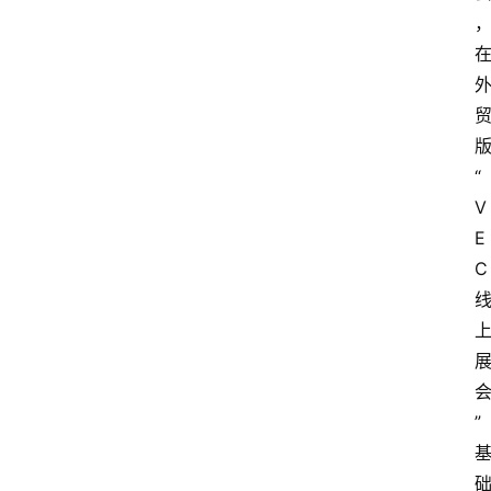
“
V
E
C
”