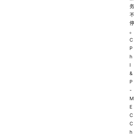
C
P
h
I 
& 
P
-
M
E
C 
C
h