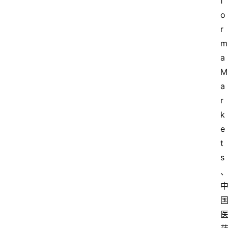
f
o
r
m
a 
M
a
r
k
e
t
s