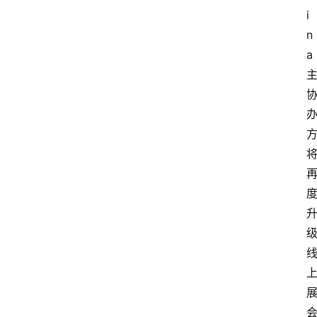
i
n
a