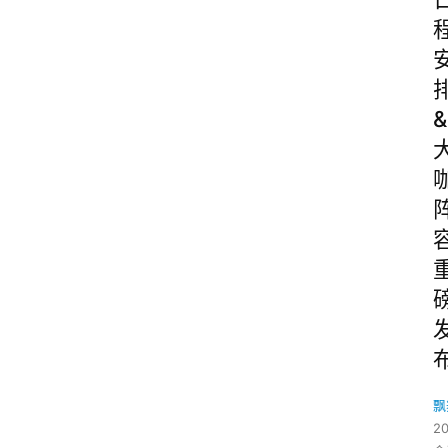
&
飘
2