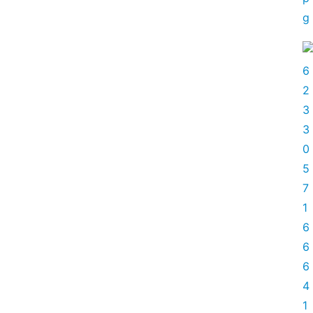
关
于
我
们