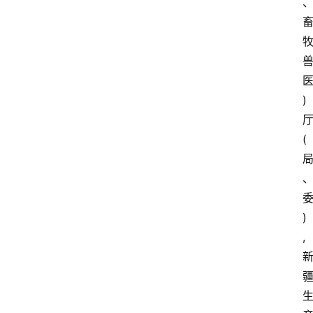
)
(
)
,