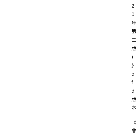
2
0
)
o
f
d