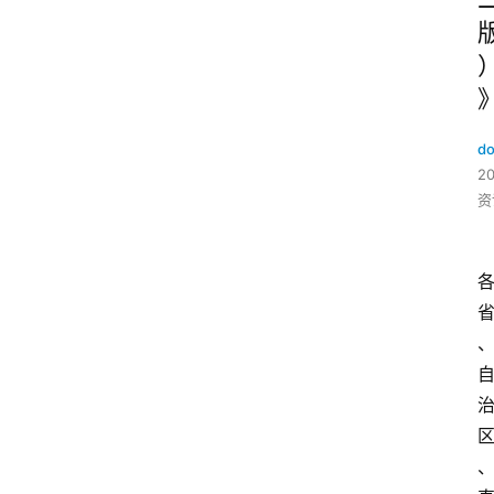
do
2
资