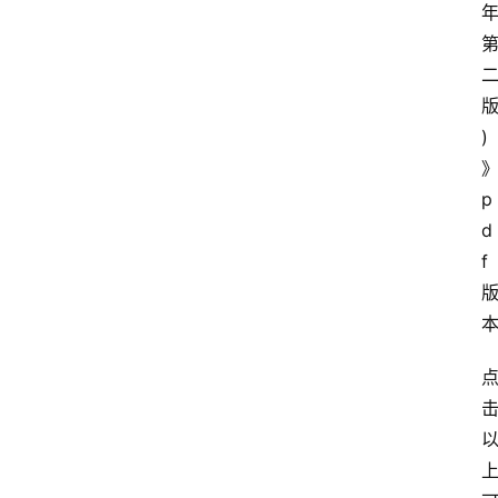
)
p
d
f