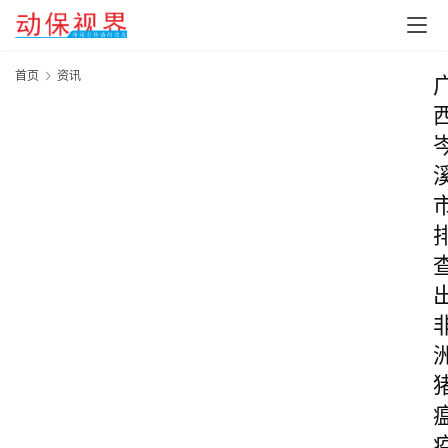
首页
资讯