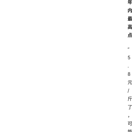
“
5
.
8
/