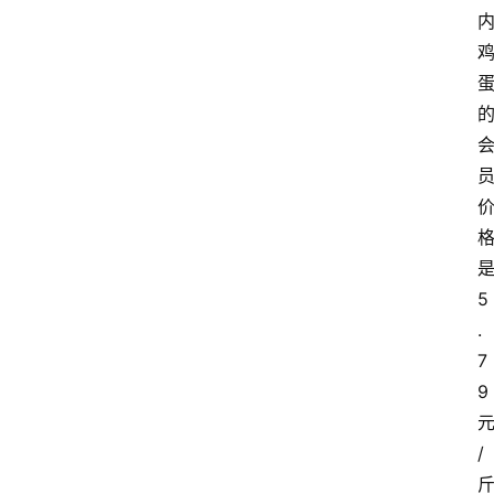
5
.
7
9
/