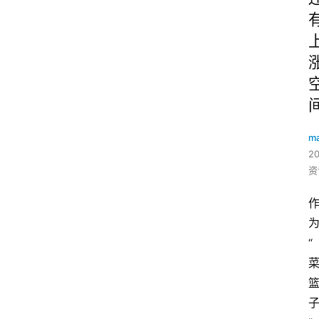
ma
2
资
“