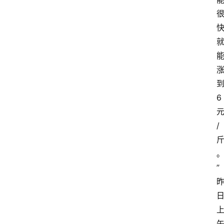
6
/
”