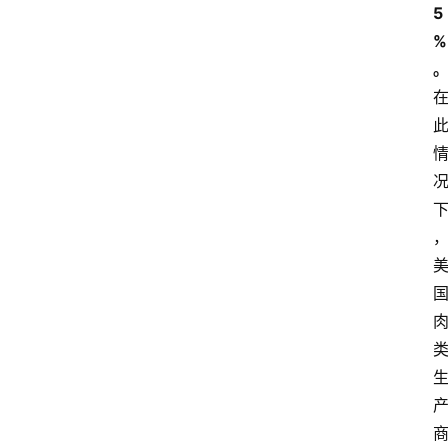
5
%
关
于
我
们
登录
注册
会
讯