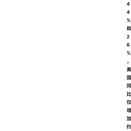
4
4
%
2
6
%