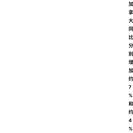
7
%
4
%