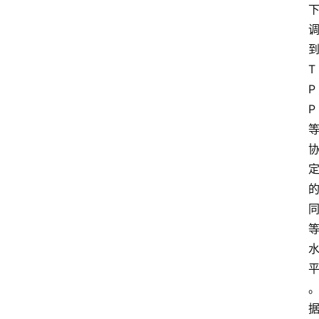
T
P
P