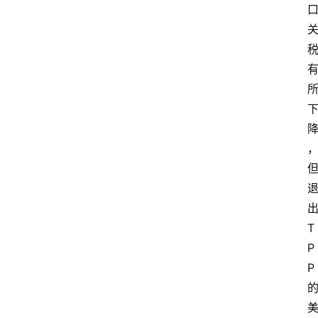
T
P
P