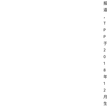
T
P
P
2
0
1
8
1
2