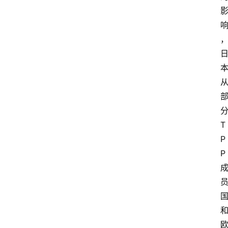
T
P
P