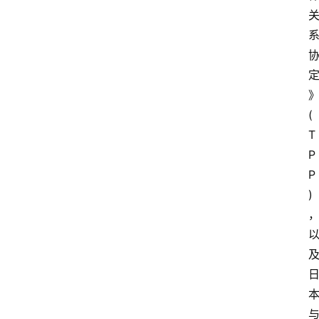
(
T
P
P
)