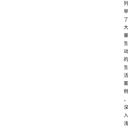
关
于
我
们
登录
注册
会
讯