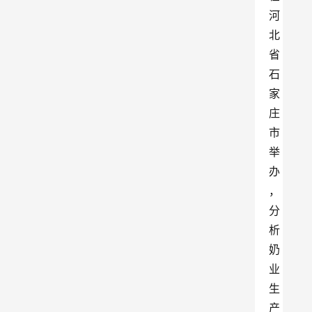
河
北
省
石
家
庄
市
举
办
，
分
析
奶
业
生
产