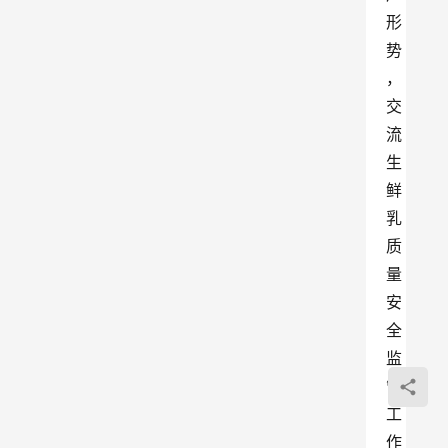
形
势
，
交
流
生
鲜
乳
质
量
安
全
监
管
工
作