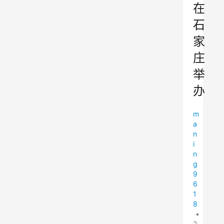
在
石
家
庄
举
办
m
a
n
i
n
g
9
6
1
8
•
2