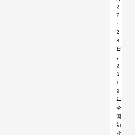
2
7
-
2
8
日
，
2
0
1
9
年
全
国
奶
业