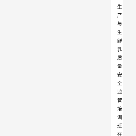
生
产
与
生
鲜
乳
质
量
安
全
监
管
培
训
班
在