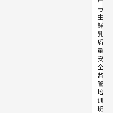
产
与
生
鲜
乳
质
量
安
全
监
管
培
训
班