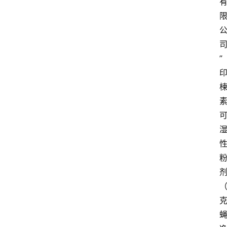
”
关
于
我