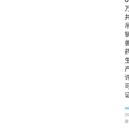
mi
2
资