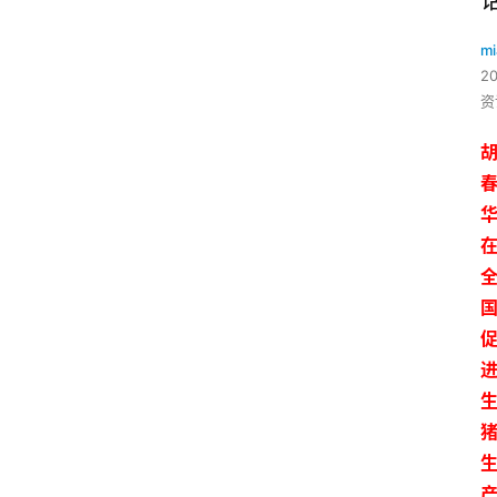
mi
2
资