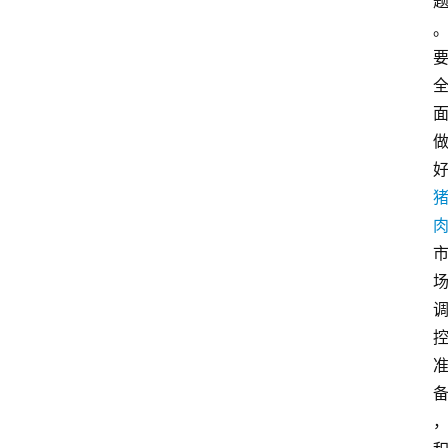
关
于
我
们
登录
注册
会
讯