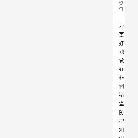
资
讯
为
更
好
地
做
好
非
洲
猪
瘟
防
控
知