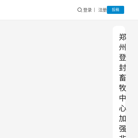
登录
注册
投稿
郑
州
登
封
畜
牧
中
心
加
强