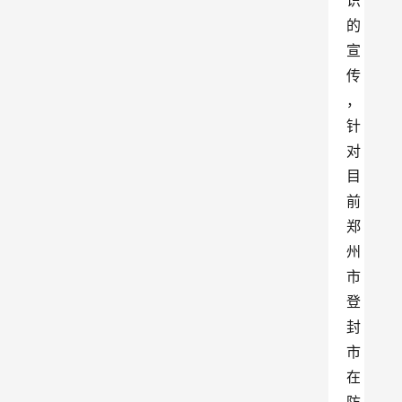
识
的
宣
传
，
针
对
目
前
郑
州
市
登
封
市
在