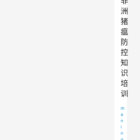
非
洲
猪
瘟
防
控
知
识
培
训
m
a
n
i
n
g