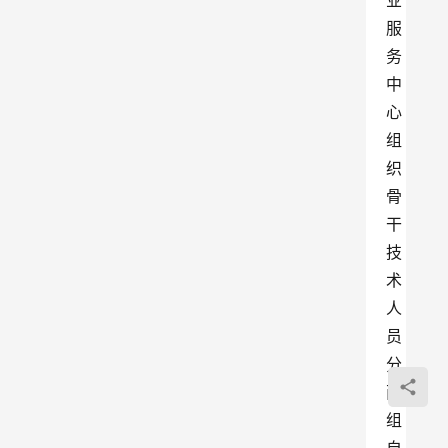
业
服
务
中
心
组
织
骨
干
技
术
人
员
分
两
组