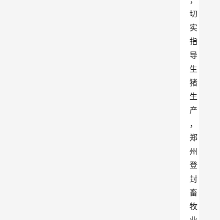
，
切
实
指
导
生
猪
生
产
，
郑
州
登
封
畜
牧