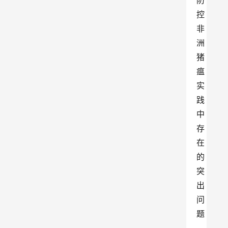
防
控
非
洲
猪
瘟
实
践
中
存
在
的
突
出
问
题