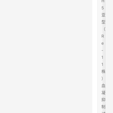
H
5
亚
型
（
R
e
-
1
1
株
）
血
凝
抑
制