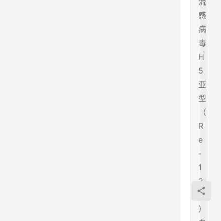
流
感
病
毒
H
5
亚
型
（
R
e
-
1
2
株
）