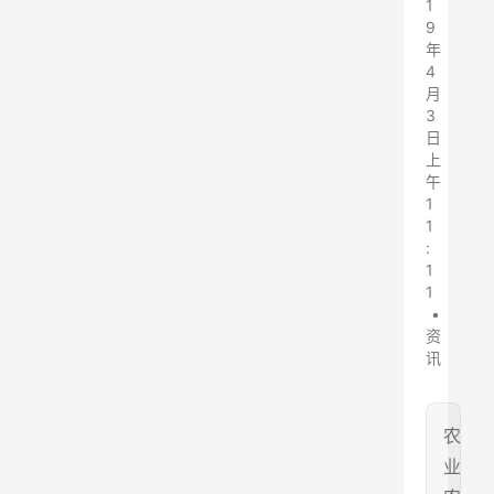
1
9
年
4
月
3
日
上
午
1
1
:
1
1
•
资
讯
农
业