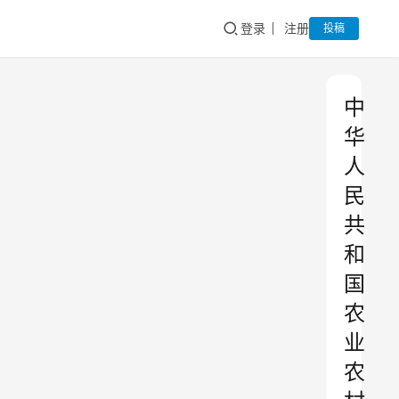
登录
注册
投稿
中
华
人
民
共
和
国
农
业
农