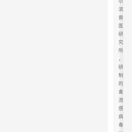
尔
滨
兽
医
研
究
所
，
研
制
的
禽
流
感
病
毒