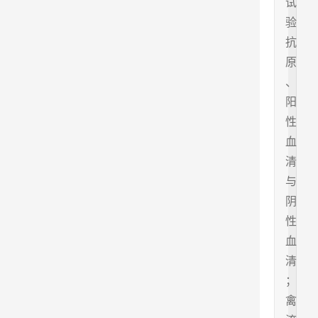
试
验
抗
原
、
阳
性
血
清
与
阴
性
血
清
；
禽