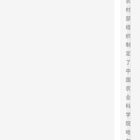
农
村
部
组
织
制
定
了
中
国
农
业
科
学
院
哈