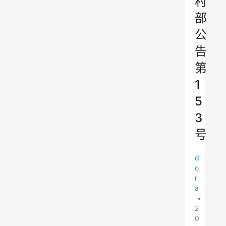
村
部
公
告
第
1
5
3
号
d
o
r
a
•
2
0