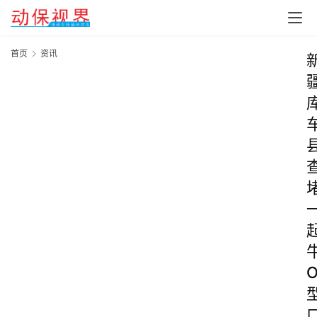
首页
资讯