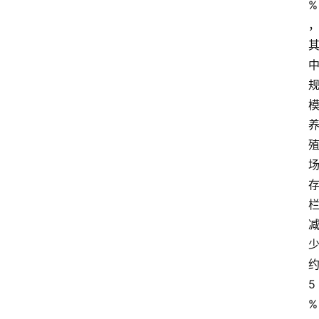
%
5
%