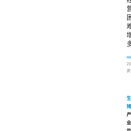
mi
2
资