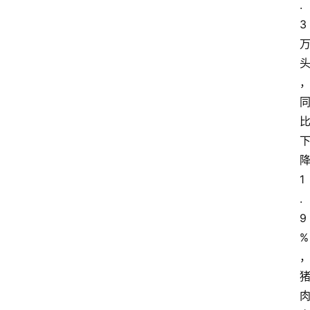
.
3
1
.
9
%