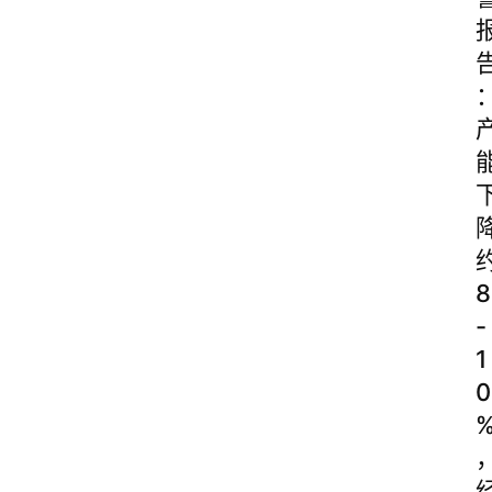
8
-
1
0