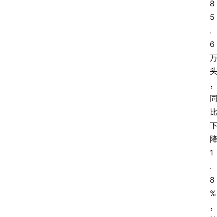
8
5
.
6 
1
.
8
%