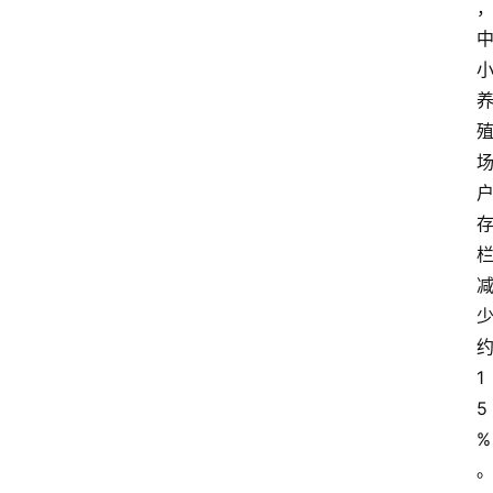
1
5
%