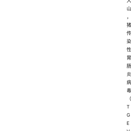
T
G
E