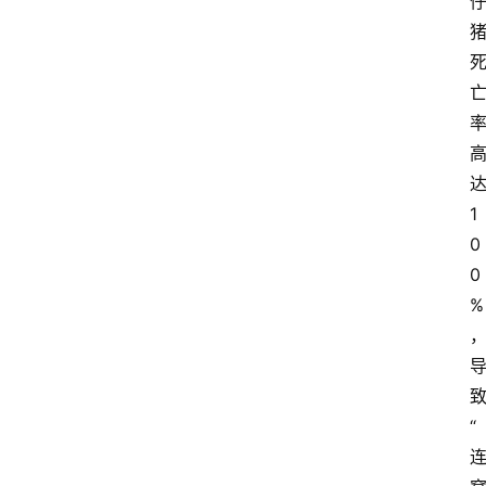
1
0
0
%
“