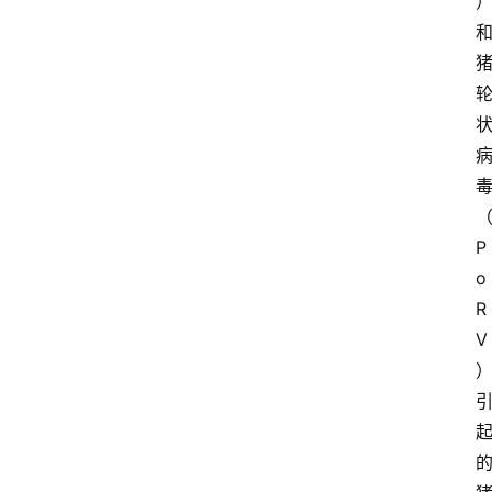
P
o
R
V