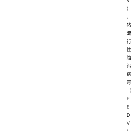
V
P
E
D
V