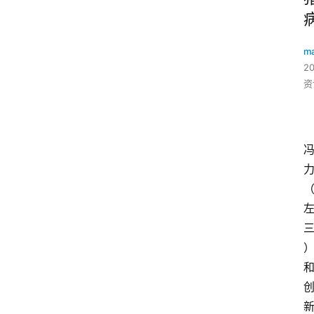
ma
2
资