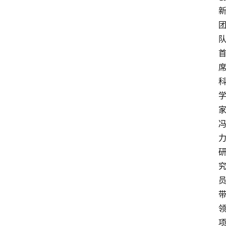
关
于
我
们