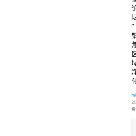
”
mi
2
资