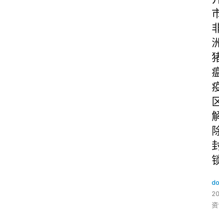
do
2
资