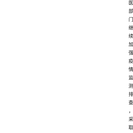
关
于
我
们
登录
注册
会
讯