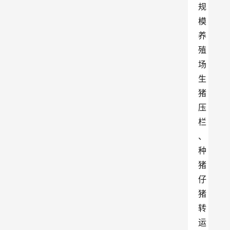
规
模
养
殖
场
生
猪
压
栏
、
种
猪
仔
猪
转
运