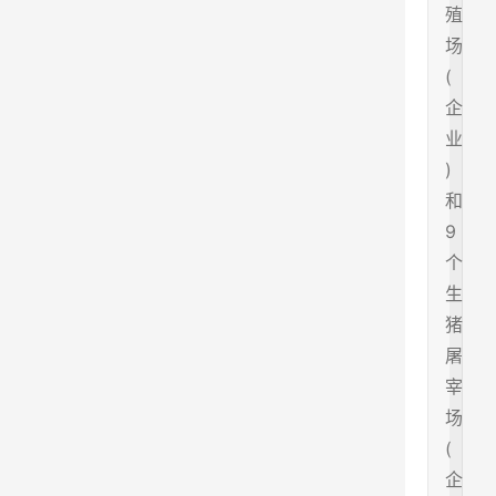
殖
场
(
企
业
)
和
9
个
生
猪
屠
宰
场
(
企