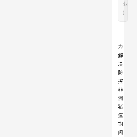
业
)
为
解
决
防
控
非
洲
猪
瘟
期
间