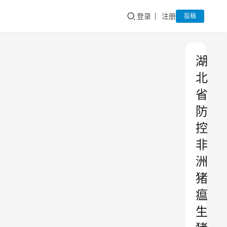
登录
注册
投稿
湖
北
省
防
控
非
洲
猪
瘟
生