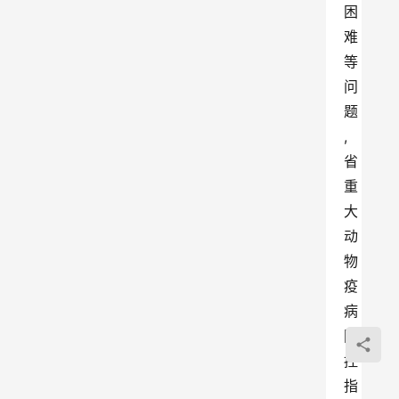
困
难
等
问
题 
, 
省
重
大
动
物
疫
病
防
控
指