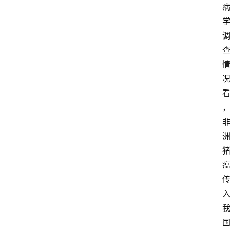
关
于
我
们
登录
注册
会
讯