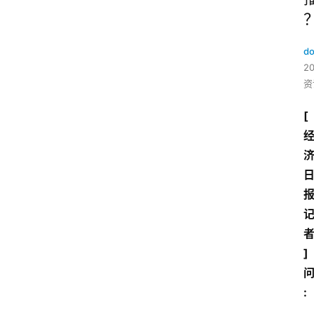
do
2
资
[
]
: