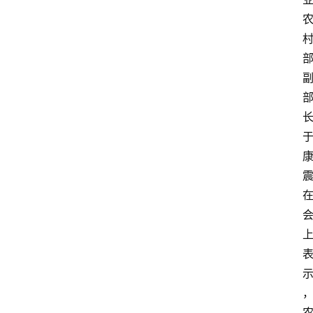
关
于
我
们