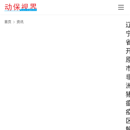
首页
资讯