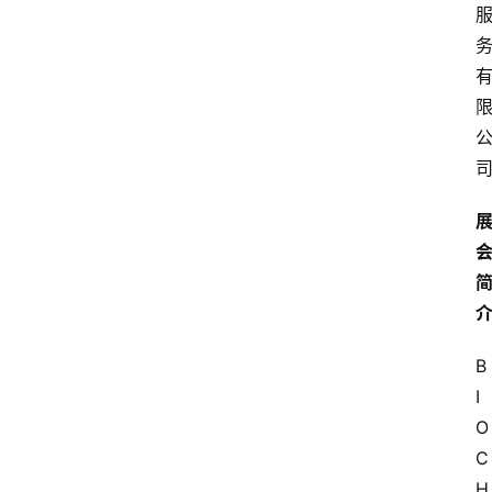
B
I
O 
C
H