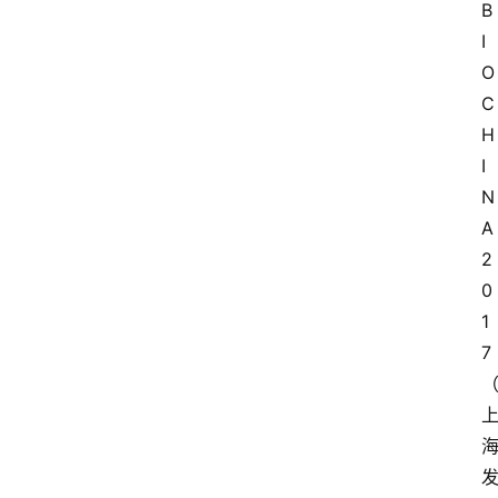
B
I
O 
C
H
I
N
A 
2
0
1
7