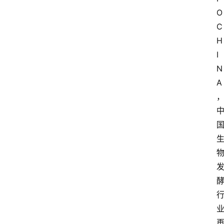
O 
C
H
I
N
A