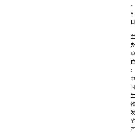
-
6
：