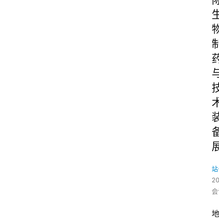
站
2
会