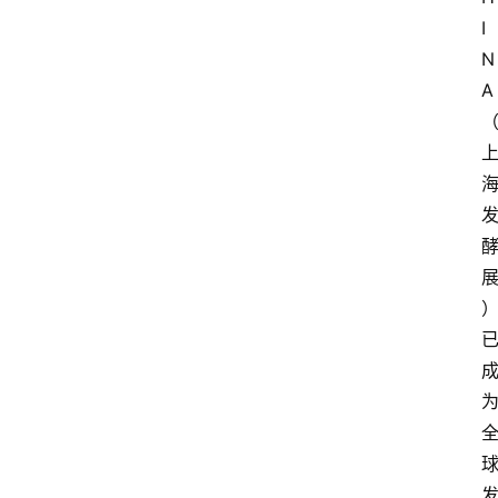
I
N
A