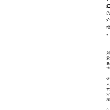
刘
爱
民
博
士
做
大
会
介
绍