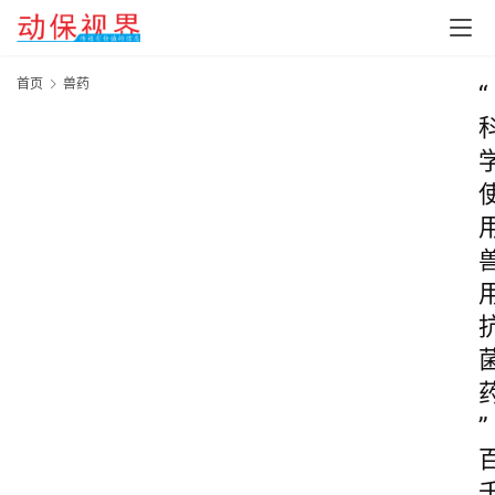
首页
兽药
“
”