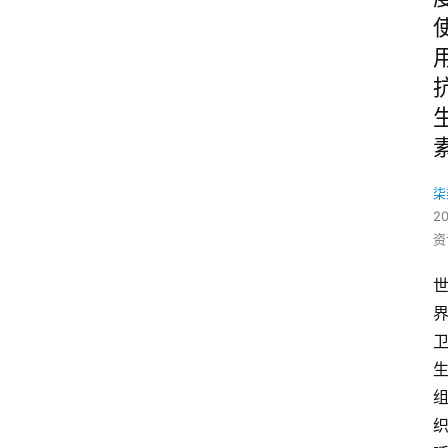
柒
2
资