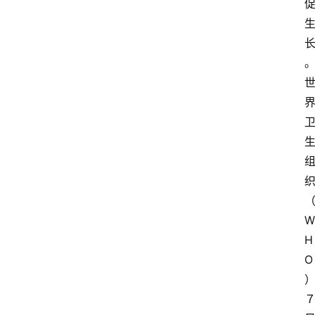
W
H
O