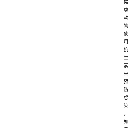
关
于
我