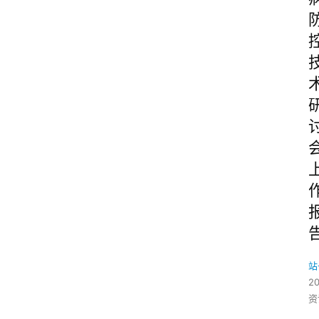
关
于
我
们
会
讯
站
2
资