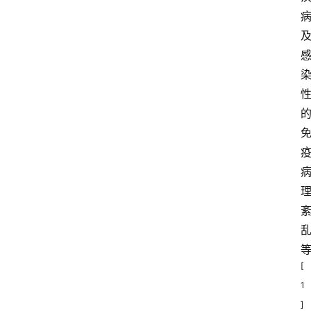
[
1
]