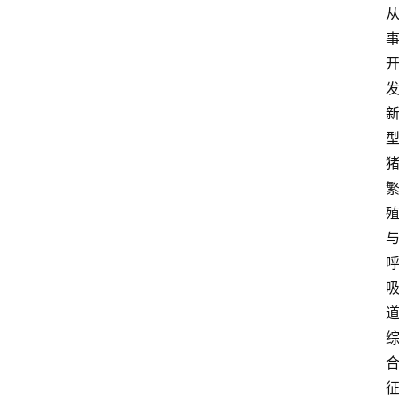
关
于
我