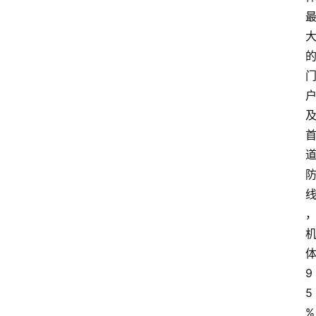
9
5
%