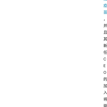
C
E
O