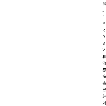
“
P
R
R
S
V