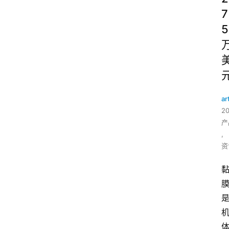
7
5
ar
2
产
,
资