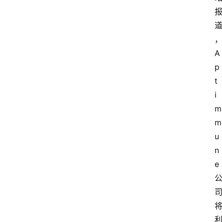
A
p
t
i
m
m
u
n
e