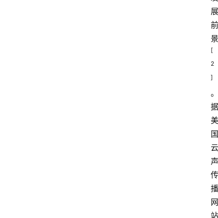
[
2
]