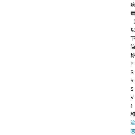
们
登录
注册
会
讯
P
R
R
S
V