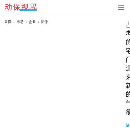
首页
市场
企业
影像
站