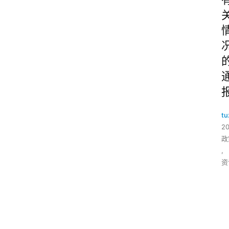
tu
2
政
,
资