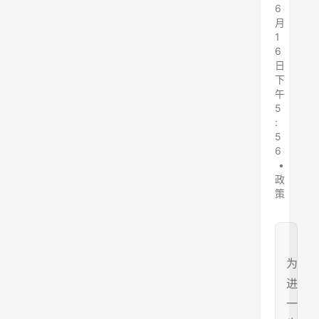
6
月
1
6
日
下
午
5
:
5
6
•
政
策
为
进
一