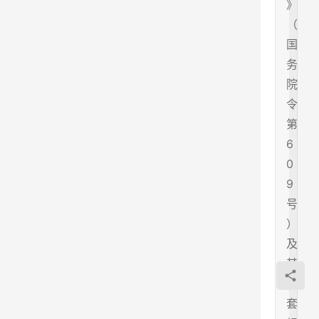
》
（
国
务
院
令
第
6
0
9
号
）
及
其
配
套