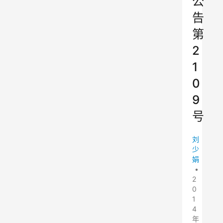
公
告
第
2
1
0
9
号
刘
少
娟
•
2
0
1
4
年