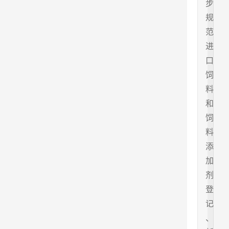
步
规
范
进
口
饲
料
和
饲
料
添
加
剂
登
记
、