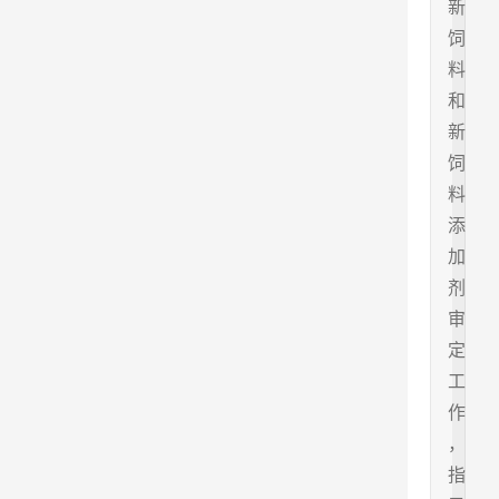
新
饲
料
和
新
饲
料
添
加
剂
审
定
工
作
，
指