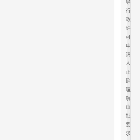
导
行
政
许
可
申
请
人
正
确
理
解
审
批
要
求