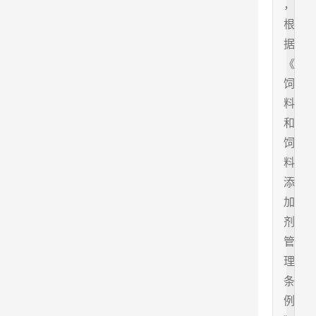
，
根
据
《
饲
料
和
饲
料
添
加
剂
管
理
条
例