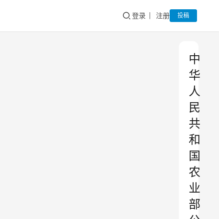
登录
注册
投稿
中
华
人
民
共
和
国
农
业
部