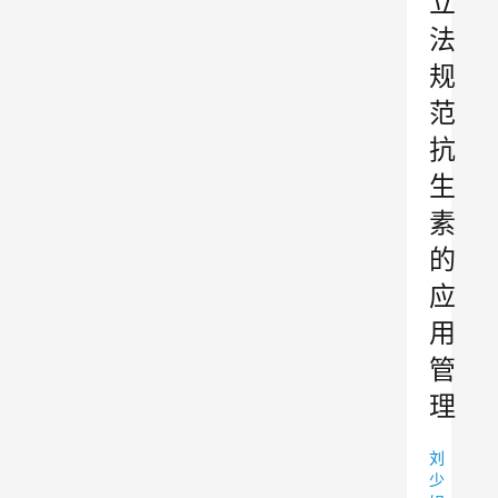
立
法
规
范
抗
生
素
的
应
用
管
理
刘
少