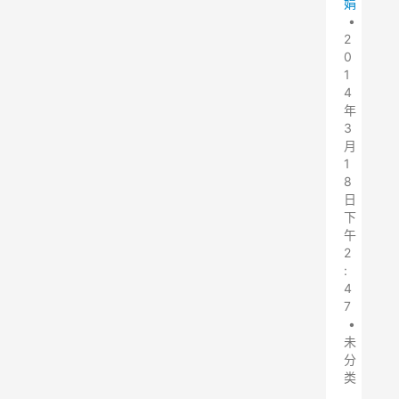
娟
•
2
0
1
4
年
3
月
1
8
日
下
午
2
:
4
7
•
未
分
类