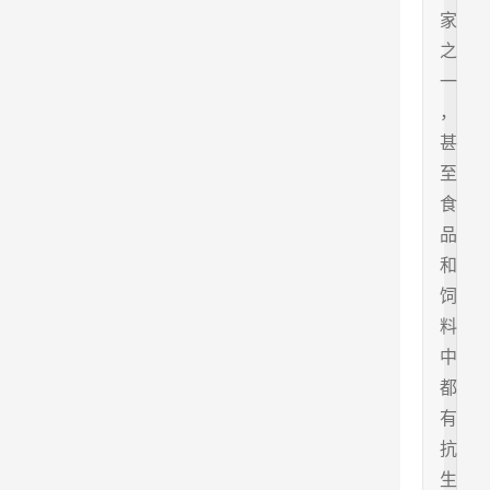
家
之
一
，
甚
至
食
品
和
饲
料
中
都
有
抗
生