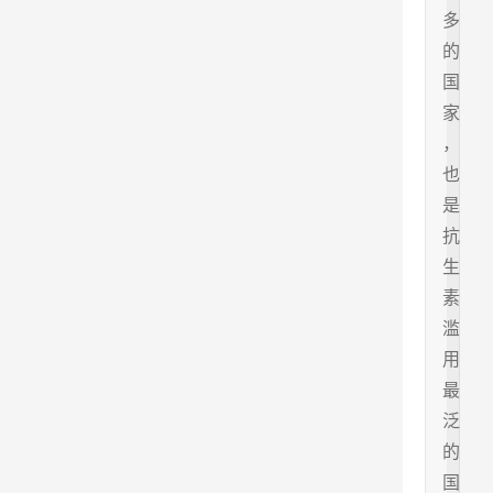
多
的
国
家
，
也
是
抗
生
素
滥
用
最
泛
的
国