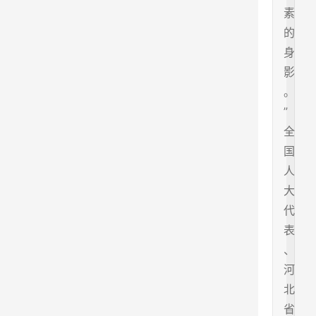
素
的
身
影
。
”
全
国
人
大
代
表
、
河
北
省