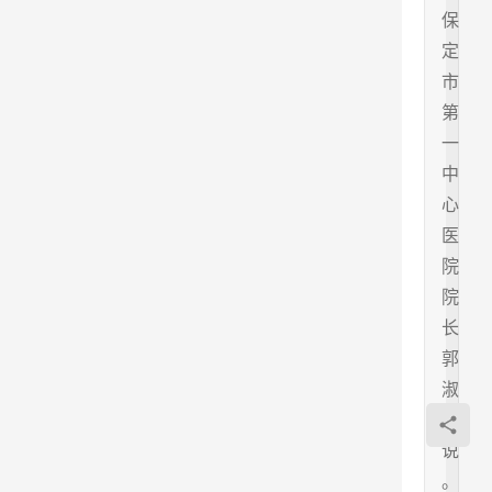
保
定
市
第
一
中
心
医
院
院
长
郭
淑
芹
说
。