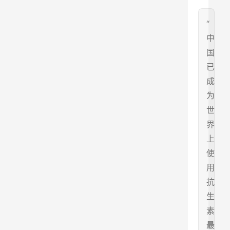
“
中
国
已
成
为
世
界
上
使
用
抗
生
素
最