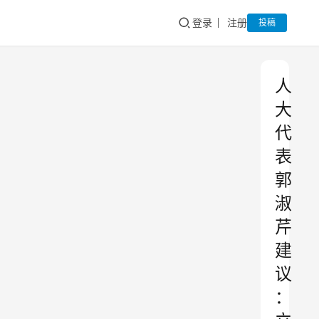
登录
注册
投稿
人
大
代
表
郭
淑
芹
建
议
：