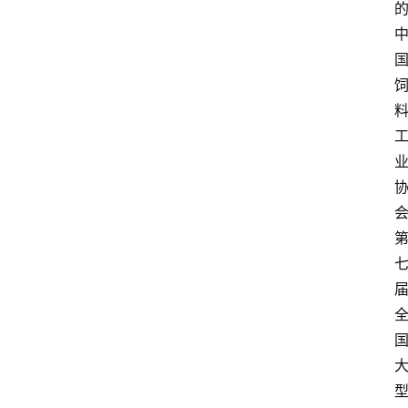
关
于
我
们
登录
注册
会
讯