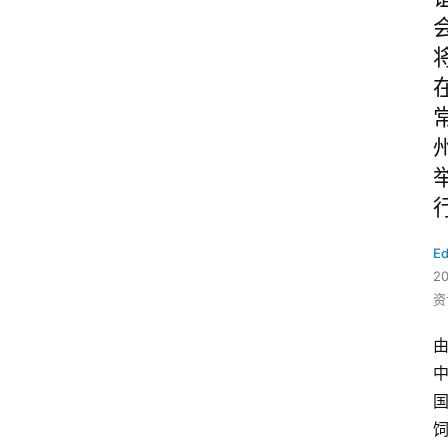
Ed
2
资